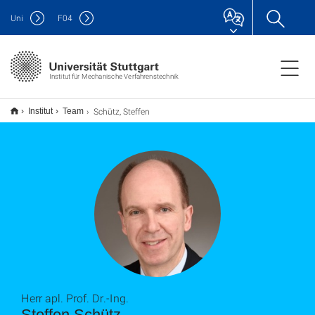
Uni
F
04
Institut für Mechanische Verfahrenstechnik
Schütz, Steffen
Institut
Team
Herr apl. Prof. Dr.-Ing.
Steffen Schütz